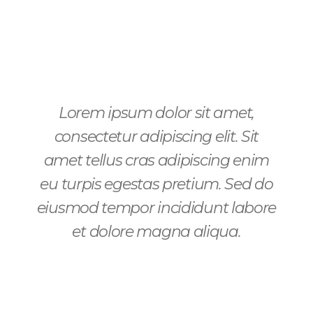
t,
Lorem ipsum dolor sit amet,
Si
ed do
consectetur adipiscing elit. Sit
eni
abore
amet tellus cras adipiscing enim
L
amet
eu turpis egestas pretium. Sed do
cons
 eu
eiusmod tempor incididunt labore
eius
et dolore magna aliqua.