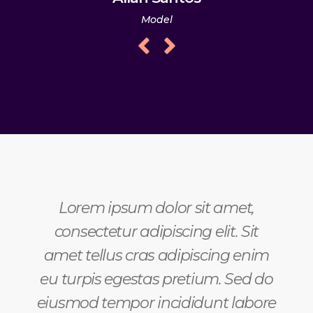
Model
t,
Lorem ipsum dolor sit amet,
Si
ed do
consectetur adipiscing elit. Sit
eni
abore
amet tellus cras adipiscing enim
L
amet
eu turpis egestas pretium. Sed do
cons
 eu
eiusmod tempor incididunt labore
eius