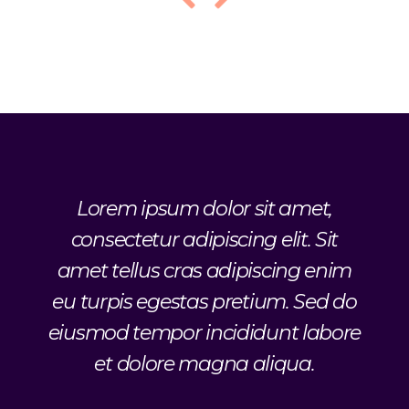
t,
Lorem ipsum dolor sit amet,
Si
ed do
consectetur adipiscing elit. Sit
eni
abore
amet tellus cras adipiscing enim
L
amet
eu turpis egestas pretium. Sed do
cons
 eu
eiusmod tempor incididunt labore
eius
et dolore magna aliqua.